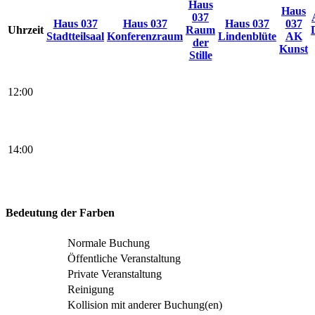
Haus
Haus
037
Haus 037
Haus 037
Haus 037
037
Uhrzeit
Raum
Stadtteilsaal
Konferenzraum
Lindenblüte
AK
der
Kunst
Stille
12:00
14:00
Bedeutung der Farben
Normale Buchung
Öffentliche Veranstaltung
Private Veranstaltung
Reinigung
Kollision mit anderer Buchung(en)