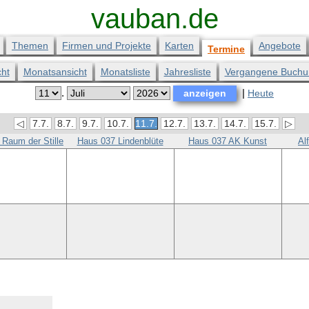
vauban.de
Themen
Firmen und Projekte
Karten
Angebote
Termine
ht
Monatsansicht
Monatsliste
Jahresliste
Vergangene Buchu
.
|
Heute
◁
7.7.
8.7.
9.7.
10.7.
11.7.
12.7.
13.7.
14.7.
15.7.
▷
Raum der Stille
Haus 037 Lindenblüte
Haus 037 AK Kunst
Al