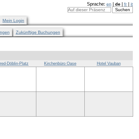
Sprache:
en
|
de
|
fr
|
it
Mein Login
ngen
Zukünftige Buchungen
fred-Döblin-Platz
Kirchenbüro Oase
Hotel Vauban