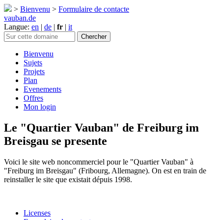
>
Bienvenu
>
Formulaire de contacte
vauban.de
Langue:
en
|
de
|
fr
|
it
Bienvenu
Sujets
Projets
Plan
Evenements
Offres
Mon login
Le "Quartier Vauban" de Freiburg im
Breisgau se presente
Voici le site web noncommerciel pour le "Quartier Vauban" à
"Freiburg im Breisgau" (Fribourg, Allemagne). On est en train de
reinstaller le site que existait dépuis 1998.
Licenses