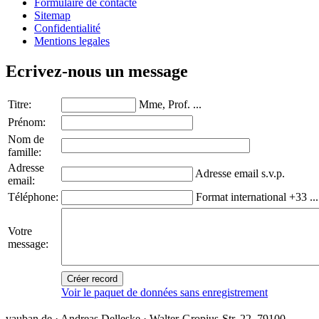
Formulaire de contacte
Sitemap
Confidentialité
Mentions legales
Ecrivez-nous un message
Titre:
Mme, Prof. ...
Prénom:
Nom de
famille:
Adresse
Adresse email s.v.p.
email:
Téléphone:
Format international +33 ...
Votre
message:
Créer record
Voir le paquet de données sans enregistrement
vauban.de · Andreas Delleske · Walter-Gropius-Str. 22, 79100