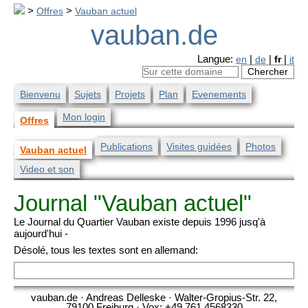
>
Offres
>
Vauban actuel
vauban.de
Langue:
en
|
de
|
fr
|
it
Bienvenu
Sujets
Projets
Plan
Evenements
Mon login
Offres
Publications
Visites guidées
Photos
Vauban actuel
Video et son
Journal "Vauban actuel"
Le Journal du Quartier Vauban existe depuis 1996 jusq'à
aujourd'hui -
Désolé, tous les textes sont en allemand:
vauban.de · Andreas Delleske · Walter-Gropius-Str. 22,
79100 Freiburg · Vox: +49 761 4568330