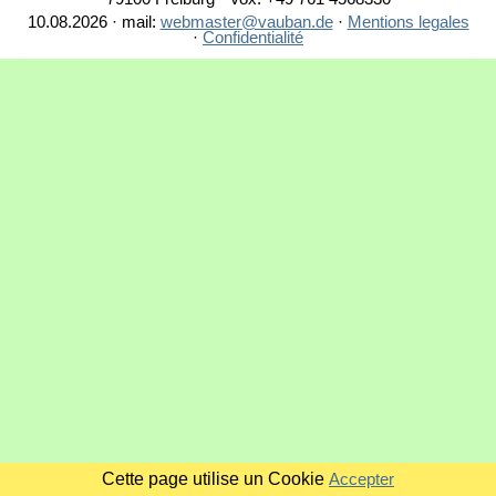
10.08.2026 · mail:
webmaster@vauban.de
·
Mentions legales
·
Confidentialité
Cette page utilise un Cookie
Accepter