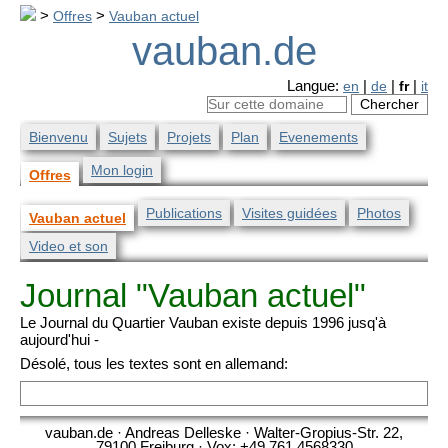
>
Offres
>
Vauban actuel
vauban.de
Langue:
en
|
de
|
fr
|
it
Bienvenu
Sujets
Projets
Plan
Evenements
Mon login
Offres
Publications
Visites guidées
Photos
Vauban actuel
Video et son
Journal "Vauban actuel"
Le Journal du Quartier Vauban existe depuis 1996 jusq'à
aujourd'hui -
Désolé, tous les textes sont en allemand:
vauban.de · Andreas Delleske · Walter-Gropius-Str. 22,
79100 Freiburg · Vox: +49 761 4568330