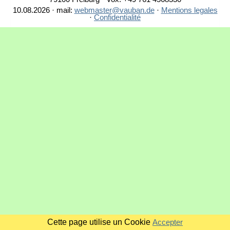
10.08.2026 · mail:
webmaster@vauban.de
·
Mentions legales
·
Confidentialité
Cette page utilise un Cookie
Accepter