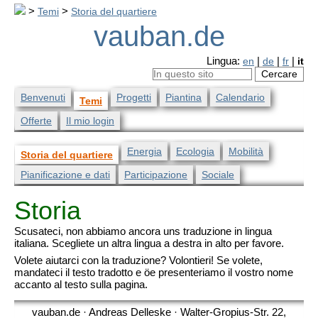
>
Temi
>
Storia del quartiere
vauban.de
Lingua:
en
|
de
|
fr
|
it
Benvenuti
Progetti
Piantina
Calendario
Temi
Offerte
Il mio login
Energia
Ecologia
Mobilità
Storia del quartiere
Pianificazione e dati
Participazione
Sociale
Storia
Scusateci, non abbiamo ancora uns traduzione in lingua
italiana. Scegliete un altra lingua a destra in alto per favore.
Volete aiutarci con la traduzione? Volontieri! Se volete,
mandateci il testo tradotto e öe presenteriamo il vostro nome
accanto al testo sulla pagina.
vauban.de · Andreas Delleske · Walter-Gropius-Str. 22,