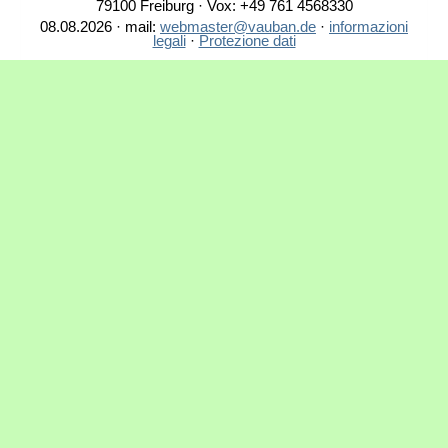
79100 Freiburg · Vox: +49 761 4568330
08.08.2026 · mail:
webmaster@vauban.de
·
informazioni
legali
·
Protezione dati