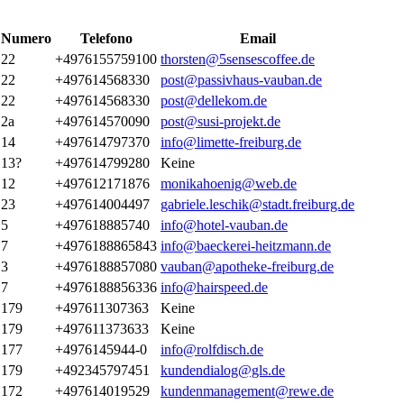
Numero
Telefono
Email
22
+4976155759100
thorsten@5sensescoffee.de
22
+497614568330
post@passivhaus-vauban.de
22
+497614568330
post@dellekom.de
2a
+497614570090
post@susi-projekt.de
14
+497614797370
info@limette-freiburg.de
13?
+497614799280
Keine
12
+497612171876
monikahoenig@web.de
23
+497614004497
gabriele.leschik@stadt.freiburg.de
5
+497618885740
info@hotel-vauban.de
7
+4976188865843
info@baeckerei-heitzmann.de
3
+4976188857080
vauban@apotheke-freiburg.de
7
+4976188856336
info@hairspeed.de
179
+497611307363
Keine
179
+497611373633
Keine
177
+4976145944-0
info@rolfdisch.de
179
+492345797451
kundendialog@gls.de
172
+497614019529
kundenmanagement@rewe.de