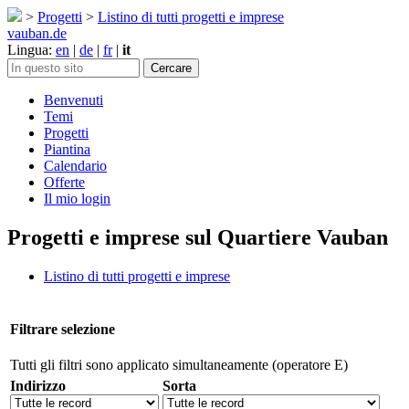
>
Progetti
>
Listino di tutti progetti e imprese
vauban.de
Lingua:
en
|
de
|
fr
|
it
Benvenuti
Temi
Progetti
Piantina
Calendario
Offerte
Il mio login
Progetti e imprese sul Quartiere Vauban
Listino di tutti progetti e imprese
Filtrare selezione
Tutti gli filtri sono applicato simultaneamente (operatore E)
Indirizzo
Sorta