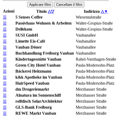
Applicare filtro
Cancellare il filtro
Azioni
Titolo
△
▽
Indirizzo
△
▼
5 Senses Coffee
Wiesentalstraße
☰
Passivhaus Wohnen & Arbeiten
Walter-Gropius-Straße
☰
Dellekom
Walter-Gropius-Straße
☰
SUSI GmbH
Vaubanallee
☰
Limette Eis-Café
Vaubanallee
☰
Vauban Döner
Vaubanallee
☰
Buchhandlung Freiburg Vauban
Vaubanallee
☰
Kindertagesstätte Vauban
Rahel-Varnhagen-Straße
☰
Green City Hotel Vauban
Paula-Modersohn-Platz
☰
Bäckerei Heitzmann
Paula-Modersohn-Platz
☰
k&k Apotheke im Vauban
Paula-Modersohn-Platz
☰
HairSpeed Vauban
Paula-Modersohn-Platz
☰
dm Drogeriemarkt
Merzhauser Straße
☰
Alnatura im Sonnenschiff
Merzhauser Straße
☰
rolfdisch SolarArchitektur
Merzhauser Straße
☰
GLS-Bank Freiburg
Merzhauser Straße
☰
REWE Markt Vauban
Merzhauser Straße
☰