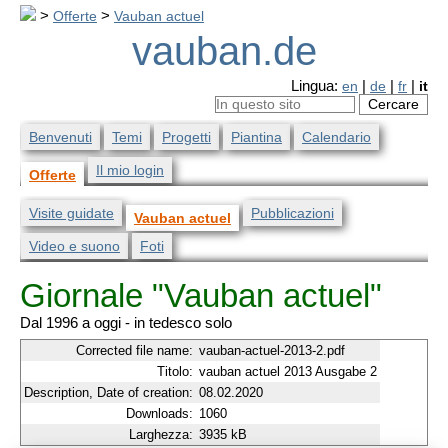
>
Offerte
>
Vauban actuel
vauban.de
Lingua:
en
|
de
|
fr
|
it
Benvenuti
Temi
Progetti
Piantina
Calendario
Il mio login
Offerte
Visite guidate
Pubblicazioni
Vauban actuel
Video e suono
Foti
Giornale "Vauban actuel"
Dal 1996 a oggi - in tedesco solo
Corrected file name:
vauban-actuel-2013-2.pdf
Titolo:
vauban actuel 2013 Ausgabe 2
Description, Date of creation:
08.02.2020
Downloads:
1060
Larghezza:
3935 kB