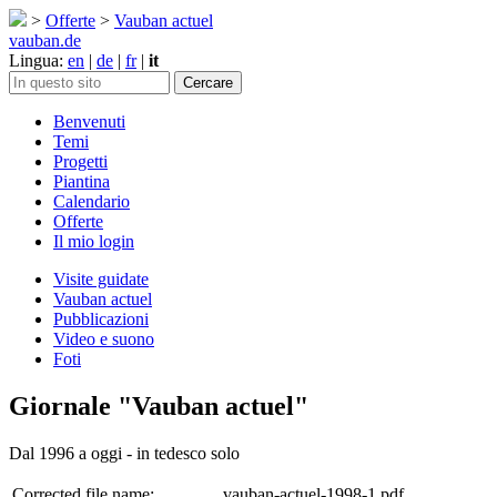
>
Offerte
>
Vauban actuel
vauban.de
Lingua:
en
|
de
|
fr
|
it
Benvenuti
Temi
Progetti
Piantina
Calendario
Offerte
Il mio login
Visite guidate
Vauban actuel
Pubblicazioni
Video e suono
Foti
Giornale "Vauban actuel"
Dal 1996 a oggi - in tedesco solo
Corrected file name:
vauban-actuel-1998-1.pdf