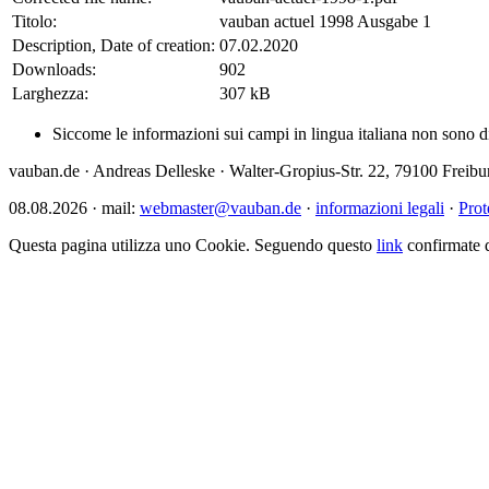
Titolo:
vauban actuel 1998 Ausgabe 1
Description, Date of creation:
07.02.2020
Downloads:
902
Larghezza:
307 kB
Siccome le informazioni sui campi in lingua italiana non sono di
vauban.de · Andreas Delleske · Walter-Gropius-Str. 22, 79100 Freib
08.08.2026 · mail:
webmaster@vauban.de
·
informazioni legali
·
Prot
Questa pagina utilizza uno Cookie. Seguendo questo
link
confirmate q