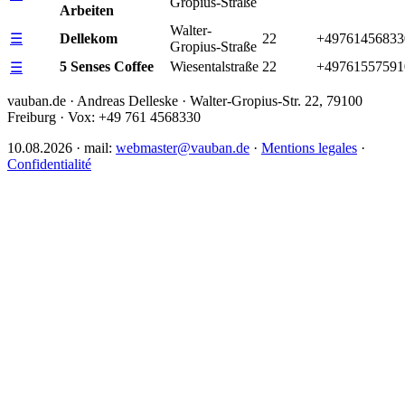
Gropius-Straße
Arbeiten
Walter-
☰
Dellekom
22
+49761456833
Gropius-Straße
5 Senses Coffee
Wiesentalstraße
22
+49761557591
☰
vauban.de · Andreas Delleske · Walter-Gropius-Str. 22, 79100
Freiburg · Vox: +49 761 4568330
10.08.2026 · mail:
webmaster@vauban.de
·
Mentions legales
·
Confidentialité