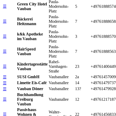
Paula-
Green City Hotel
☰
Modersohn-
5
+49761888574
Vauban
Platz
Paula-
Bäckerei
☰
Modersohn-
7
+49761888658
Heitzmann
Platz
Paula-
k&k Apotheke
☰
Modersohn-
3
+49761888570
im Vauban
Platz
Paula-
HairSpeed
☰
Modersohn-
7
+49761888563
Vauban
Platz
Rahel-
Kindertagesstätte
☰
Varnhagen-
23
+49761400449
Vauban
Straße
SUSI GmbH
Vaubanallee
2a
+49761457009
☰
Limette Eis-Café
Vaubanallee
14
+49761479737
☰
Vauban Döner
Vaubanallee
13?
+49761479928
☰
Buchhandlung
☰
Freiburg
Vaubanallee
12
+49761217187
Vauban
Passivhaus
Walter-
☰
Wohnen &
22
+49761456833