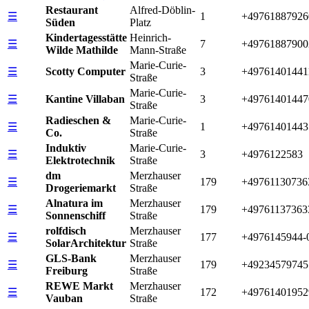
Restaurant
Alfred-Döblin-
☰
1
+49761887926
Süden
Platz
Kindertagesstätte
Heinrich-
☰
7
+49761887900
Wilde Mathilde
Mann-Straße
Marie-Curie-
☰
Scotty Computer
3
+49761401441
Straße
Marie-Curie-
☰
Kantine Villaban
3
+49761401447
Straße
Radieschen &
Marie-Curie-
☰
1
+49761401443
Co.
Straße
Induktiv
Marie-Curie-
☰
3
+4976122583
Elektrotechnik
Straße
dm
Merzhauser
☰
179
+49761130736
Drogeriemarkt
Straße
Alnatura im
Merzhauser
☰
179
+49761137363
Sonnenschiff
Straße
rolfdisch
Merzhauser
☰
177
+4976145944-
SolarArchitektur
Straße
GLS-Bank
Merzhauser
☰
179
+49234579745
Freiburg
Straße
REWE Markt
Merzhauser
☰
172
+49761401952
Vauban
Straße