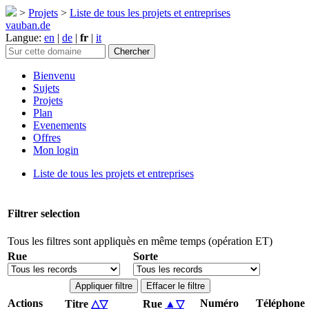
>
Projets
>
Liste de tous les projets et entreprises
vauban.de
Langue:
en
|
de
|
fr
|
it
Bienvenu
Sujets
Projets
Plan
Evenements
Offres
Mon login
Liste de tous les projets et entreprises
Filtrer selection
Tous les filtres sont appliquès en même temps (opération ET)
Rue
Sorte
Appliquer filtre
Effacer le filtre
Actions
Numéro
Téléphone
Titre
△
▽
Rue
▲
▽