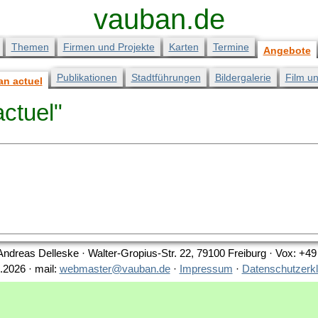
vauban.de
Themen
Firmen und Projekte
Karten
Termine
Angebote
Publikationen
Stadtführungen
Bildergalerie
Film u
n actuel
actuel"
Andreas Delleske · Walter-Gropius-Str. 22, 79100 Freiburg · Vox: +4
.2026 · mail:
webmaster@vauban.de
·
Impressum
·
Datenschutzerk