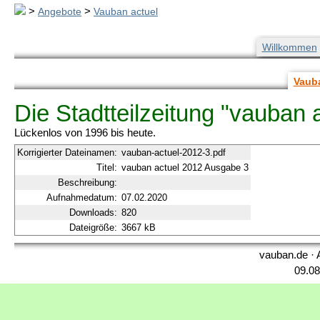
>
Angebote
>
Vauban actuel
Willkommen
Vauba
Die Stadtteilzeitung "vauban 
Lückenlos von 1996 bis heute.
Korrigierter Dateinamen:
vauban-actuel-2012-3.pdf
Titel:
vauban actuel 2012 Ausgabe 3
Beschreibung:
Aufnahmedatum:
07.02.2020
Downloads:
820
Dateigröße:
3667 kB
vauban.de · 
09.08