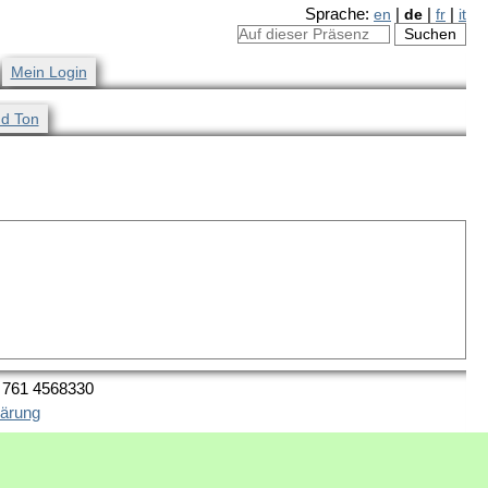
Sprache:
en
|
de
|
fr
|
it
Mein Login
nd Ton
9 761 4568330
lärung