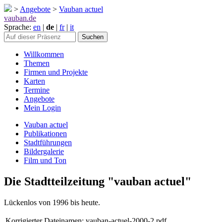
>
Angebote
>
Vauban actuel
vauban.de
Sprache:
en
|
de
|
fr
|
it
Willkommen
Themen
Firmen und Projekte
Karten
Termine
Angebote
Mein Login
Vauban actuel
Publikationen
Stadtführungen
Bildergalerie
Film und Ton
Die Stadtteilzeitung "vauban actuel"
Lückenlos von 1996 bis heute.
Korrigierter Dateinamen:
vauban-actuel-2000-2.pdf