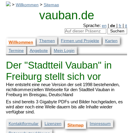
>
Willkommen
>
Sitemap
vauban.de
Sprache:
en
|
de
|
fr
|
it
Themen
Firmen und Projekte
Karten
Willkommen
Termine
Angebote
Mein Login
Der "Stadtteil Vauban" in
Freiburg stellt sich vor
Hier entsteht eine neue Version der seit 1998 bestehenden,
nichtkommerziellen Webseite für den Stadtteil Vauban in
Freiburg im Breisgau, Deutschland
Es sind bereits 3 Gigabyte PDFs und Bilder hochgeladen, es
wird aber noch eine Weile dauern bis alle Inhalte wieder
verfügbar sind.
Kontaktformular
Lizenzen
Impressum
Sitemap