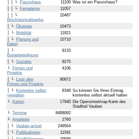
│ │ └
Passivhaus
11100
Was ist ein Passivhaus?
│ │ └
Fernwärme
11057
│ │ └
10487
Blockheizkraftwerke
│ └
Ökologie
10473
│ └
Mobilität
11821
│ └
Planung und
10710
Daten
│ └
9133
Bürgerbeteiligung
│ └
Soziales
9275
└
Firmen und
4106
Projekte
│ └
Liste aller
90872
Firmen und Projekte
│ └
Kostenlos selbst
8348
So können Sie Ihren Eintrag
verwalten
kostenlos selbst aktuell halten
└
Karten
17940
Die Openstreetmap-Karte des
Stadtteil Vauban
└
Termine
8488092
└
Angebote
2760
│ └
Vauban actuel
249564
│ └
Publikationen
11591
│ └
Stadtführungen
29580