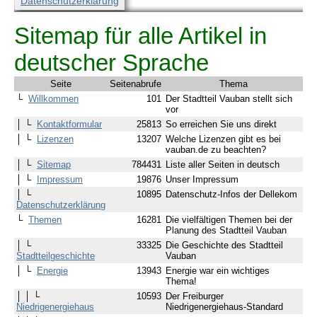
Datenschutzerklärung
Sitemap für alle Artikel in
deutscher Sprache
Seite
Seitenabrufe
Thema
└
Willkommen
101
Der Stadtteil Vauban stellt sich
vor
│ └
Kontaktformular
25813
So erreichen Sie uns direkt
│ └
Lizenzen
13207
Welche Lizenzen gibt es bei
vauban.de zu beachten?
│ └
Sitemap
784431
Liste aller Seiten in deutsch
│ └
Impressum
19876
Unser Impressum
│ └
10895
Datenschutz-Infos der Dellekom
Datenschutzerklärung
└
Themen
16281
Die vielfältigen Themen bei der
Planung des Stadtteil Vauban
│ └
33325
Die Geschichte des Stadtteil
Stadtteilgeschichte
Vauban
│ └
Energie
13943
Energie war ein wichtiges
Thema!
│ │ └
10593
Der Freiburger
Niedrigenergiehaus
Niedrigenergiehaus-Standard